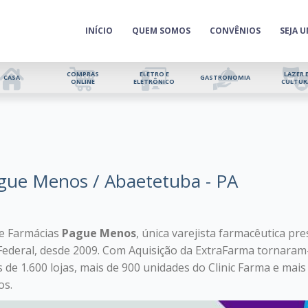
INÍCIO
QUEM SOMOS
CONVÊNIOS
SEJA 
COMPRAS
ELETRO E
LAZER 
CASA
GASTRONOMIA
ONLINE
ELETRÔNICO
CULTUR
gue Menos / Abaetetuba - PA
e Farmácias
Pague Menos
, única varejista farmacêutica pr
 Federal, desde 2009. Com Aquisição da ExtraFarma tornaram-
 de 1.600 lojas, mais de 900 unidades do Clinic Farma e mai
os.