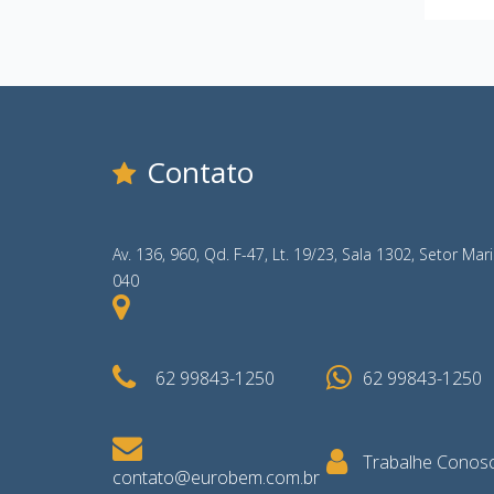
Contato
Av. 136, 960, Qd. F-47, Lt. 19/23, Sala 1302, Setor Mar
040
62 99843-1250
62 99843-1250
Trabalhe Conos
contato@eurobem.com.br