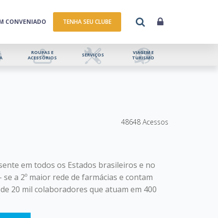
UM CONVENIADO
TENHA SEU CLUBE
E
ROUPAS E
VIAGEM E
SERVIÇOS
A
ACESSÓRIOS
TURISMO
48648 Acessos
esente em todos os Estados brasileiros e no
 se a 2º maior rede de farmácias e contam
s de 20 mil colaboradores que atuam em 400