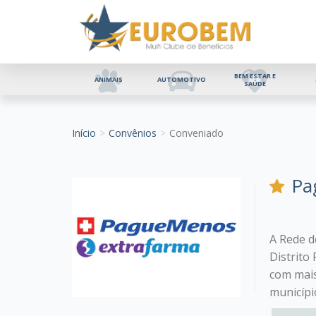
BEM ESTAR E
ANIMAIS
AUTOMOTIVO
SAÚDE
Início
Convênios
Conveniado
Pa
A Rede d
Distrito
com mais
municípi